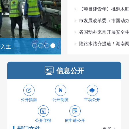
【项目建设年】桃源木
市发展改革委（市国动
省国动办来常开展安全
陆路水路齐提速！湖南
罗毅君主持召开全市半年度
1
2
3
4
信息公开
公开指南
公开制度
主动公开
公开年报
依申请公开
更多 +