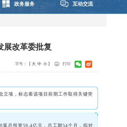
政务服务
互动交流
发展改革委批复
字号：【
大
中
小
】
打印
批立项，标志着该项目前期工作取得关键突
算总投资59.4亿元，总工期54个月，拟对