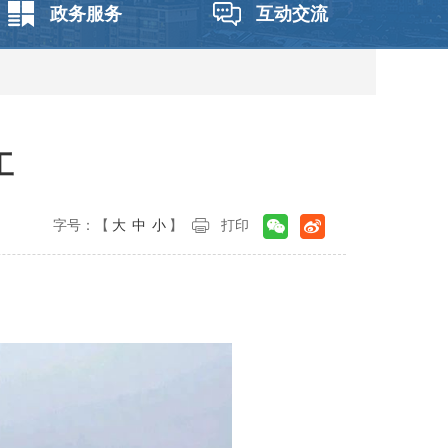
政务服务
互动交流
工
字号：【
大
中
小
】
打印