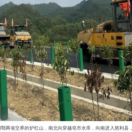
湘鄂两省交界的炉红山，南北向穿越
皂市水库
，向南进入慈利县，