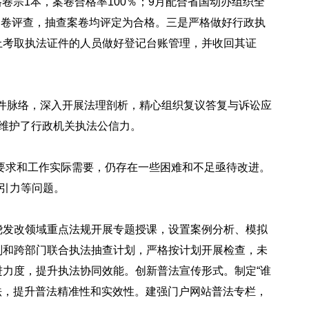
卷宗1本，案卷合格率100％；9月配合省国动办组织全
案卷评查，抽查案卷均评定为合格。
三是严格做好行政执
上考取执法证件的人员做好登记台账管理，并收回其证
案件脉络，深入开展法理剖析，精心组织复议答复与诉讼应
维护了行政机关执法公信力。
准要求和工作实际需要，仍存在一些困难和不足亟待改进。
吸引力等问题。
绕发改领域重点法规开展专题授课，设置案例分析、模拟
划和跨部门联合执法抽查计划，严格按计划开展检查，未
力度，提升执法协同效能。创新普法宣传形式。制定“谁
法，提升普法精准性和实效性。建强门户网站普法专栏，