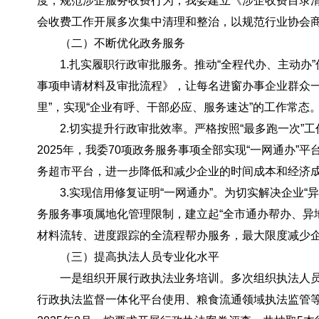
度，规范涉企服务收费行为，我委建立《涉企收费目录清
会收费工作开展多次集中清理和整治，以规范行业协会
（二）不断优化政务服务
1.扎实履职行政审批服务。
推动“全程代办、主动办
事项申请材料及审批流程》，让每名进窗办事企业群众
里”，实现“企业有呼、干部必应、服务速达”的工作常态
2.切实提升行政审批效率。
严格按照“最多跑一次”
2025年，我委70项政务服务事项全部实现“一网通办
务超市平台，进一步降低和减少企业的时间成本和经济成
3.实现信用修复证明“一网通办”。
为切实解决企业“
务服务事项属地化管理限制，建立起“全市通办帮办、异
材料流转、进度跟踪的全流程帮办服务，最大限度减少
（三）提高执法人员专业化水平
一是组织开展行政执法业务培训。
多次组织执法人
行政执法监督一体化平台使用、粮食流通领域执法监管等