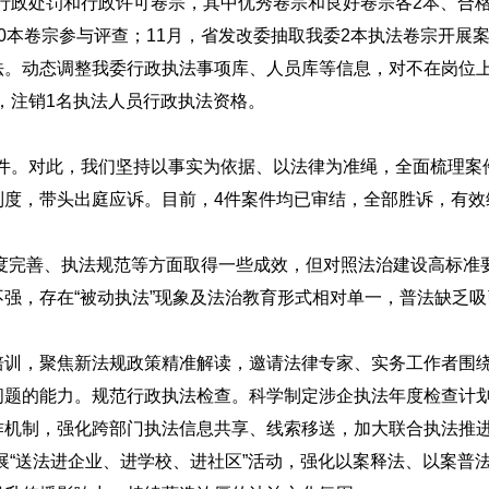
本行政处罚和行政许可卷宗，其中优秀卷宗和良好卷宗各2本、合格
0本卷宗参与评查；11月，省发改委抽取我委2本执法卷宗开展
法。动态调整我委行政执法事项库、人员库等信息，对不在岗位
员，注销1名执法人员行政执法资格。
件2件。对此，我们坚持以事实为依据、以法律为准绳，全面梳理
制度，带头出庭应诉。目前，4件案件均已审结，全部胜诉，有效
制度完善、执法规范等方面取得一些成效，但对照法治建设高标
强，存在“被动执法”现象及法治教育形式相对单一，普法缺乏
培训，聚焦新法规政策精准解读，邀请法律专家、实务工作者围
问题的能力。规范行政执法检查。科学制定涉企执法年度检查计
作机制，强化跨部门执法信息共享、线索移送，加大联合执法推进
展“送法进企业、进学校、进社区”活动，强化以案释法、以案普