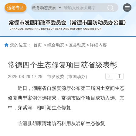
适老专区
您的位置：
首页
>
综合动态
>
区县动态
>
详细内容
常德四个生态修复项目获省级表彰
T
2025-08-29 17:29
市发改委（市国动办）
T
近日，湖南省自然资源厅公布第三届国土空间生态
修复典型案例评选结果，
常德市
四个项目
成功入选
。
其
中，
穿紫河—柳叶湖生态修复
临澧县胡家湾建筑石料用灰岩矿生态修复