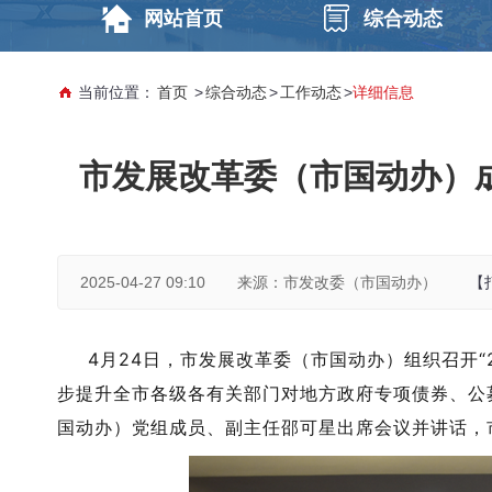
网站首页
综合动态
当前位置：
首页
>
综合动态
>
工作动态
>
详细信息
市发展改革委（市国动办）成
2025-04-27 09:10
来源：市发改委（市国动办）
【
4月24日
，市发展改革委
（
市国动办
）
组织召开
“
步提升全市各级
各有关
部门对地方政府专项债券、公
国动办
）
党
组成员
、
副主任邵可星
出席会议并讲话，