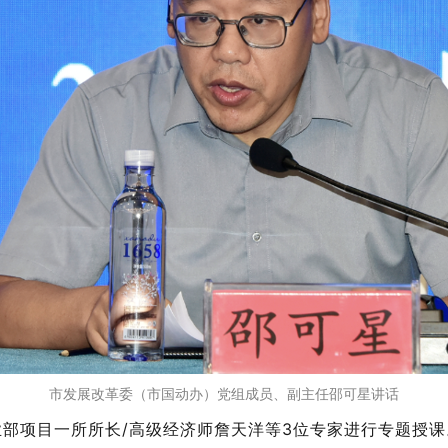
市发展改革委（市国动办）党组成员、副主任邵可星讲话
部项目一所所长
/高级经济师詹天洋
等
3位专家
进行专题授课