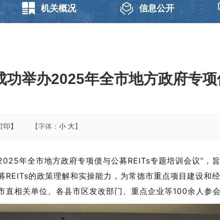
机关概况
信息公开
功举办2025年全市地方政府专项债
打印】
【字体：
小
大
】
2025年全市
地方政府专项债与公募
REITs专题培训会议
募
REITs的政策理解和实操能力，为常德市重点项目建设
市直相关单位
、
各
县市区
发改部门、重点企业等
100余
人参