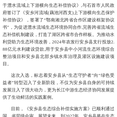
于澧水流域上下游横向生态补偿协议》
,
与
石首市人民政
府签订了《安乡河流域
(藕池河西支)上下游横向生态保护
补偿协议》
，签署了
“鄂南湘北跨省合作区建设框架协议
书”，为
促进澧水流域生态环境协同合作
,完善跨省流域生
态补偿机制建设
，打造了湖区跨省市合作样板。为推动水
利贷助力生态环境改善，
2024年农发行安乡县支行投放2.
88亿元水利建设贷款,用于安乡县中小河流生态环境综合
整治项目和安乡县北部乡镇水库治理及灌区设施建设项
目。
这次入选，
标志着安乡县从
“生态守护者”向“绿色受
益者”转型迈入了全新阶段
，
不仅为安乡县自身的可持续
发展注入了强大动力，更为长江中游生态经济协同发展提
供了生动鲜活的实践案例。
目前，《安乡县生态综合补偿实施方案》已顺利通过
国、省层级会审。展望未来，到
2027年，安乡县将在生态