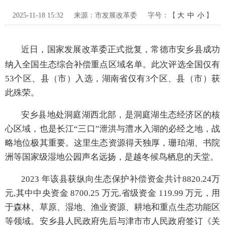
2025-11-18 15:32
来源：市发展改革委
字号：【
大
中
小
】
近日，国家发展改革委正式批复，常德市安乡县成功
纳入全国生态综合补偿重点区域名单
。
此次评选全国仅有
53个区、县（市）
入选
，湖南省仅有
3
个区
、
县（市）获
此殊荣。
安乡县地处洞庭湖西北部，
是
洞庭湖生态经济区的核
心区域，
也是
长江
“三口”泄洪与澧水入湖的必经之地，战
略地位极其重要。这里生态资源得天独厚，珊珀湖、书院
洲等国家级湿地公园声名远扬，是越冬候鸟栖息的天堂。
2023 年
该县获
纵向生态保护补偿资金共计
8820.24万
元,其中中央资金 8700.25 万元,省级资金 119.99 万元
，用
于
森林、草原、湿地、渔业资源、耕地和重点生态功能区
等领域。安乡县人民政府
先后与
津市市人民政府签订《关