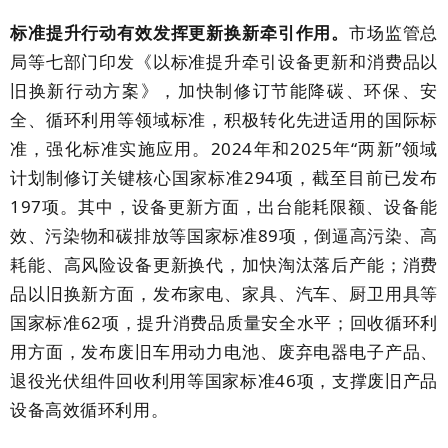
标准提升行动有效发挥更新换新牵引作用。
市场监管总
局等七部门印发《以标准提升牵引设备更新和消费品以
旧换新行动方案》，加快制修订节能降碳、环保、安
全、循环利用等领域标准，积极转化先进适用的国际标
准，强化标准实施应用。
2024
年和
2025
年“两新”领域
计划制修订关键核心国家标准
294
项，截至目前已发布
197
项。其中，设备更新方面，出台能耗限额、设备能
效、污染物和碳排放等国家标准
89
项，倒逼高污染、高
耗能、高风险设备更新换代，加快淘汰落后产能；消费
品以旧换新方面，发布家电、家具、汽车、厨卫用具等
国家标准
62
项，提升消费品质量安全水平；回收循环利
用方面，发布废旧车用动力电池、废弃电器电子产品、
退役光伏组件回收利用等国家标准
46
项，支撑废旧产品
设备高效循环利用。