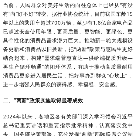
当前，人民群众对美好生活的向往总体上已经从
“有没
有”向“好不好”转变。据行业协会统计，目前我国车龄
15
年以上的乘用车超过
700
万辆，至少有
1.8
亿台家电产品
已超过安全使用年限，更高质量、更智能、更绿色、更
具个性化的消费品需求潜力巨大。推动新一轮大规模设
备更新和消费品以旧换新，把“两新”政策与惠民生更好
结合起来，构建“需求端普惠直达—供给端提质升级—
再生产循环畅通”的闭环体系，有助于推动高质量耐用
消费品更多进入居民生活，把好事办到群众“心坎上”，
进一步增强人民群众的获得感、幸福感、
安全感。
二、
“两新”政策实施取得显著成效
2024
年以来，各地区各有关部门深入学习领会习近平
总书记重要讲话和重要指示批示精神，认真落实党中
央、国务院决策部署，充分发挥“两新”部际联席会议制