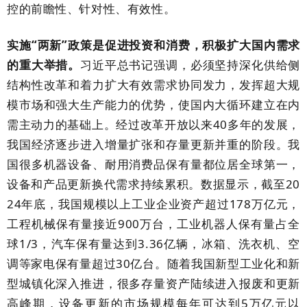
控的前瞻性、针对性、有效性。
实施
“两新”政策是促进投资和消费，积极扩大国内需求
的重大举措。
习近平总书记强调，必须坚持深化供给侧
结构性改革和着力扩大有效需求协同发力，发挥超大规
模市场和强大生产能力的优势，使国内
大循环建立在内
需主动力的基础上。经过改革开放以来
40
多年的
发展，
我国经济逐步进入增量扩张和存量更新并重的阶段。我
国很多机器设备、
耐用消费品保有量都位居全球第一，
设备和产品更新换代需求持续累积。数据显示，截至
20
24
年底，我国规模以上工业企业资产超过
178
万亿元，
工程机械保有量接近
900
万台，工业机器人保有量占全
球
1/3
，汽车保有量达到
3.36
亿辆，冰箱、洗衣机、空
调等家电保有量超过
30
亿台。随着我国新型工业化和新
型城镇化深入推进，很多存量资产陆续进入报废和更新
高峰期，设备更新的市场规模每年可达到
5
万亿元以