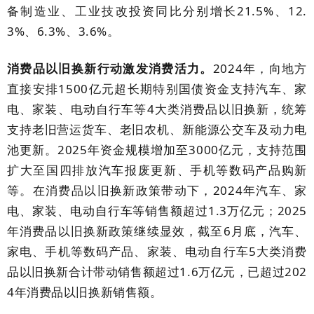
备制造业、工业技改投资同比分别增长
21.
5
%
、
1
2.
3
%
、
6
.3%
、
3
.
6
%
。
消费品以旧换新行动激发消费活力。
2024
年，向地方
直接安排
1500
亿元超长期特别国债资金支持汽车、家
电、家装、电动自行车等
4
大类消费品以旧换新，统筹
支持老旧营运货车、老旧农机、新能源公交车及动力电
池更新。
2025
年资金规模增加至
3000
亿元，支持范围
扩大至国四排放汽车报废更新、手机等数码产品购新
等。在消费品以旧换新政策带动下，
2024
年汽车、家
电、家装、电动自行车等销售额超过
1.3
万亿元；
2025
年消费品以旧换新政策继续显效，截至
6
月底，汽车、
家电、手机等数码产品、家装、电动自行车
5
大类消费
品以旧换新合计带动销售额超过
1.
6
万亿元，已超过
202
4
年消费品以旧换新销售额。