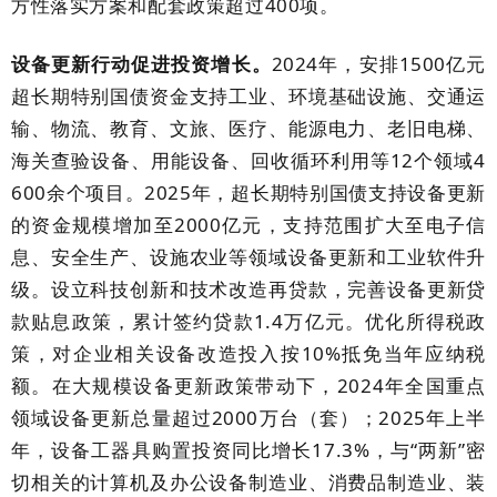
方性落实方案和配套政策超过
400
项。
设备更新行动促进投资增长。
2024
年，安排
1500
亿元
超长期特别国债资金支持工业、环境基础设施、交通运
输、物流、教育、文旅、医疗、能源电力、老旧电梯、
海关查验设备、用能设备、回收循环利用等
12
个领域
4
600
余个项目。
2025
年，超长期特别国债支持设备更新
的资金规模增加至
2000
亿元，支持范围扩大至电子信
息、安全生产、设施农业等领域设备更新和工业软件升
级。设立科技创新和技术改造再贷款，完善设备更新贷
款贴息政策，累计签约贷款
1.4
万亿元。优化所得税政
策，对企业相关设备改造投入按
10%
抵免当年应纳税
额。在大规模设备更新政策带动下，
2024
年全国重点
领域设备更新总量超过
2000
万台（套）；
2025
年
上半
年
，设备工器具购置投资同比增长
17.3%
，与“两新”密
切相关的计算机及办公设备制造业、消费品制造业、装