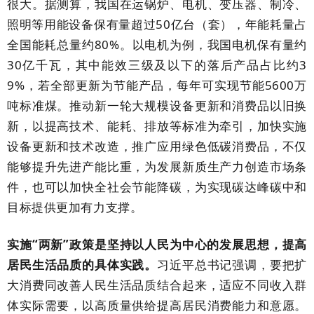
很大。据测算，我国在运锅炉、电机、变压器、制冷、
照明等用能设备保有量超过
50
亿台（套），年能耗量占
全国能耗总量约
80%
。以电机为例，我国电机保有量约
30
亿千瓦，其中能效三级及以下的落后产品占比约
3
9%
，若全部更新为节能产品，每年可实现节能
5600
万
吨标准煤。推动新一轮大规模设备更新和消费品以旧换
新，以提高技术、能耗、排放等标准为牵引，加快实施
设备更新和技术改造，推广应用绿色低碳消费品，不仅
能够提升先进产能比重，为发展新质生产力创造市场条
件，也可以加快全社会节能降碳，为实现碳达峰碳中和
目标提供更加有力支撑。
实施
“两新”政策是坚持以人民为中心的发展思想，提高
居民生活品质的具体实践。
习近平总书记强调，要把扩
大消费同改善人民生活品质结合起来，适应不同收入群
体实际需要，以高质量供给提高居民消费能力和意愿。