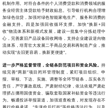
机制作用。对符合条件的个人消费贷款和消费领域的服
务业经营主体贷款给予财政贴息。引导银行机构合理增
加绿色信贷，加强对绿色智能家电生产、服务和消费的
金融支持。四是加强回收循环支撑。加快“换新
+
回
收”物流体系和新模式发展，建设一批集中分拣处理中
心，完善废旧产品设备回收网络，支持企业建设逆向物
流体系，培育壮大发展二手商品交易和再制造产业，推
动实现“去旧更容易，换新更便捷”。
进一步严格监督管理，全链条防范项目和资金风险。
持
续完善
“两新”项目闭环管理制度，紧盯项目组织、申
报、审核、下达、实施、调整等全环节链条，压实各方
责任，严守廉政底线。严肃财经纪律，依法依规严肃处
理挤占挪用国债资金、骗取套取国家补贴资金等违法行
为。畅通投诉举报渠道，加强巡查检查，对发现存在不
履行价格承诺、“先涨价后打折”等价格违法行为，以及