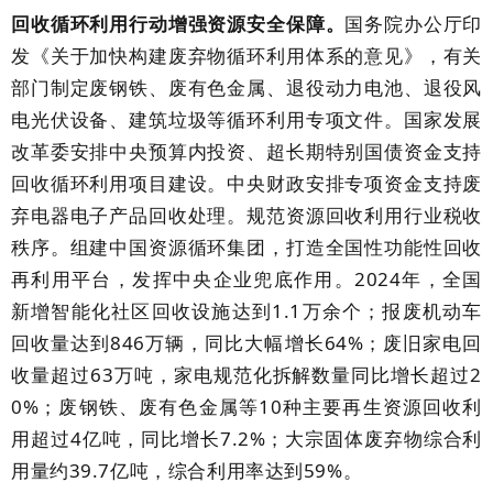
回收循环利用行动增强资源安全保障。
国务院办公厅印
发《关于加快构建废弃物循环利用体系的意见》，有关
部门制定废钢铁、废有色金属、退役动力电池、退役风
电光伏设备、建筑垃圾等循环利用专项文件。国家发展
改革委安排中央预算内投资、超长期特别国债资金支持
回收循环利用项目建设。中央财政安排专项资金支持废
弃电器电子产品回收处理。规范资源回收利用行业税收
秩序。组建中国资源循环集团，打造全国性功能性回收
再利用平台，发挥中央企业兜底作用。
2024
年，全国
新增智能化社区回收设施达到
1.1
万余个；报废机动车
回收量达到
846
万辆，同比大幅增长
64%
；废旧家电回
收量超过
63
万吨，家电规范化拆解数量同比增长超过
2
0%
；废钢铁、废有色金属等
10
种主要再生资源回收利
用超过
4
亿吨，同比增长
7.2%
；大宗固体废弃物综合利
用量约
39.7
亿吨，综合利用率达到
59%
。