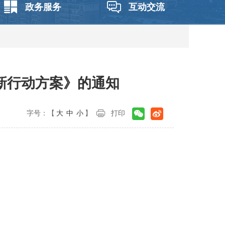
政务服务
互动交流
新行动方案》的通知
字号：【
大
中
小
】
打印